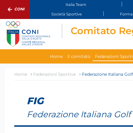
Italia Team
CONI
Società Sportive
Formaz
Comitato Reg
Home
Il comitato
Federazioni Sport
Home
Federazioni Sportive
Federazione Italiana Golf
FIG
Federazione Italiana Golf