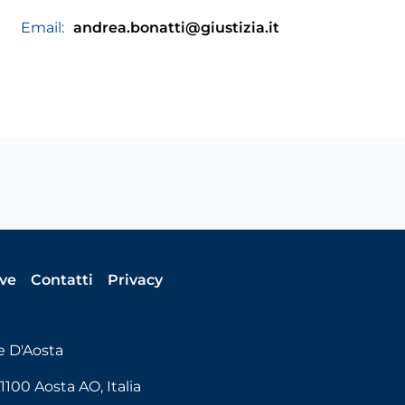
Email:
andrea.bonatti@giustizia.it
ive
Contatti
Privacy
e D'Aosta
1100 Aosta AO, Italia