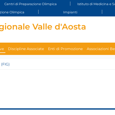
Centri di Preparazione Olimpica
Istituto di Medicina e S
ione Olimpica
Impianti
ionale Valle d'Aosta
ive
Discipline Associate
Enti di Promozione
Associazioni B
 (FIG)