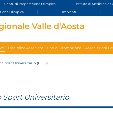
Centri di Preparazione Olimpica
Istituto di Medicina e S
ione Olimpica
Impianti
ionale Valle d'Aosta
ive
Discipline Associate
Enti di Promozione
Associazioni B
o Sport Universitario (CUSI)
 Sport Universitario