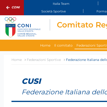
Italia Team
CONI
Società Sportive
Formaz
Comitato Reg
Home
Il comitato
Federazioni Sport
Home
Federazioni Sportive
Federazione Italiana dell
CUSI
Federazione Italiana dello