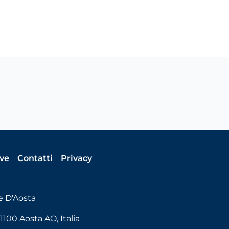
ive
Contatti
Privacy
e D'Aosta
1100 Aosta AO, Italia