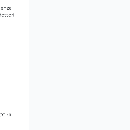
 senza
dottori
CC di