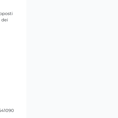
roposti
 dei
6541090