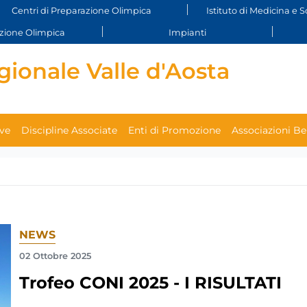
Centri di Preparazione Olimpica
Istituto di Medicina e S
ione Olimpica
Impianti
ionale Valle d'Aosta
ive
Discipline Associate
Enti di Promozione
Associazioni B
NEWS
02 Ottobre 2025
Trofeo CONI 2025 - I RISULTATI