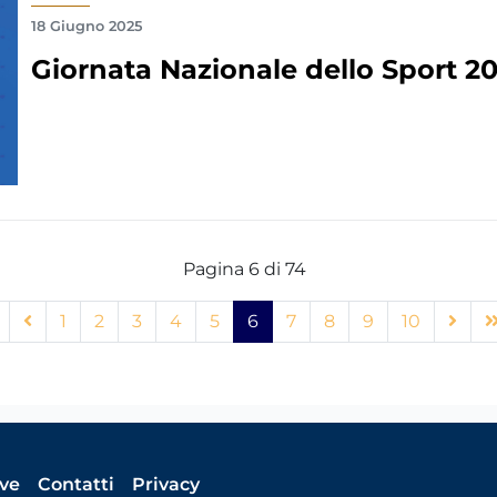
18 Giugno 2025
Giornata Nazionale dello Sport 2
Pagina 6 di 74
1
2
3
4
5
6
7
8
9
10
ive
Contatti
Privacy