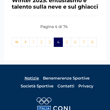
Winter 2025: entusiasmo e
talento sulla neve e sul ghiacci
Pagina 4 di 74
1
2
3
4
5
6
7
8
9
Notizie
Benemerenze Sportive
Società Sportive
Contatti
Privacy